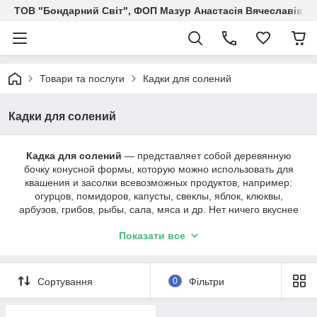
ТОВ "Бондарний Світ", ФОП Мазур Анастасія Вячеславівна
Товари та послуги
Кадки для солений
Кадки для солений
Кадка для солений
― представляет собой деревянную
бочку конусной формы, которую можно использовать для
квашения и засолки всевозможных продуктов, например:
огурцов, помидоров, капусты, свеклы, яблок, клюквы,
арбузов, грибов, рыбы, сала, мяса и др. Нет ничего вкуснее
солении, чем соления, которые приготовлены в деревянных
Показати все
дубовых кадках. Кадка выполнена из дуба, продукты, в такой
бочке насыщаются неповторимым вкусом и ароматом.
Только представьте, как вы сможете порадовать вкусными
соленьями собственного производства ваших родных и
Сортування
0
Фільтри
близких. Дубова діжка не тільки прикрасить ваш побут, але і
стане не замінимим помічником у домашньому господарстві