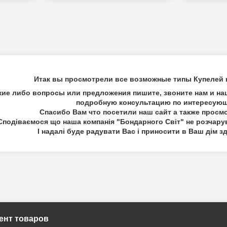
Итак вы просмотрели все возможные типы Купелей
кие либо вопросы или предложения пишите, звоните нам и на
подробную консультацию по интересующ
Спасибо Вам что посетили наш сайт а также просм
Сподіваємося що наша компанія "Бондарного Світ" не розчару
І надалі буде радувати Вас і приносити в Ваш дім з
ент товаров