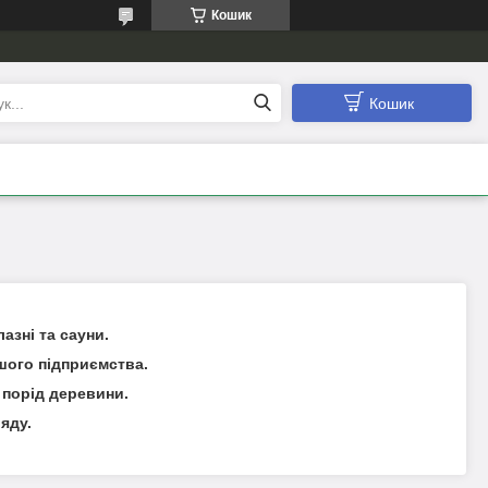
Кошик
Кошик
азні та сауни.
шого підприємства.
х порід деревини.
яду.