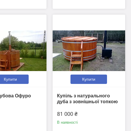
Купити
Купити
дубова Офуро
Купіль з натурального
дуба з зовнішньої топкою
81 000 ₴
В наявності