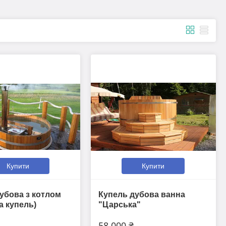
Купити
Купити
убова з котлом
Купель дубова ванна
а купель)
"Царська"
58 000 ₴