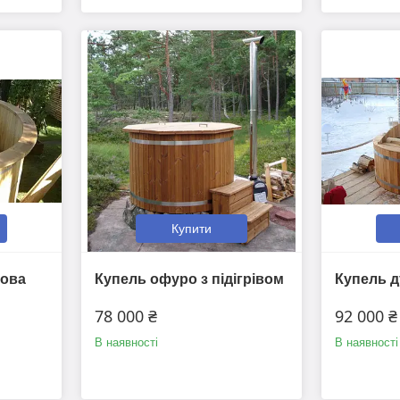
Купити
бова
Купель офуро з підігрівом
Купель 
78 000 ₴
92 000 ₴
В наявності
В наявності