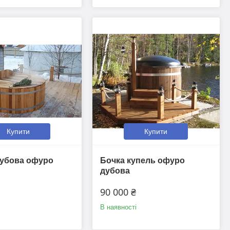
Купити
Купити
дубова офуро
Бочка купель офуро
дубова
90 000 ₴
В наявності