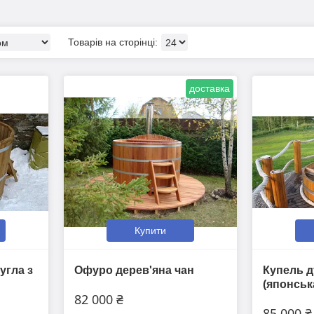
доставка
Купити
угла з
Офуро дерев'яна чан
Купель д
(японськ
82 000 ₴
85 000 ₴